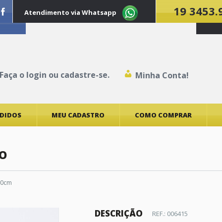
19 3453.
Atendimento via Whatsapp
Faça o
login
ou
cadastre-se
.
Minha Conta!
EDIDOS
MEU CADASTRO
COMO COMPRAR
O
60cm
DESCRIÇÃO
REF.: 006415