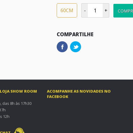
60CM
-
+
COMPR
COMPARTILHE
 LOJA SHOW ROOM
ACOMPANHE AS NOVIDADES NO
FACEBOOK
, das 8h às 17h30
 17h
s 12h
 CHAT