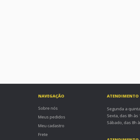
NAVEGAÇÃO
ATENDIMENTO
Sobre nós
Segunda a quinta
Sexta, das 8h às
Meus pedidos
Sábado, das 8h à
Meu cadastro
Frete
ATENDIMENTO