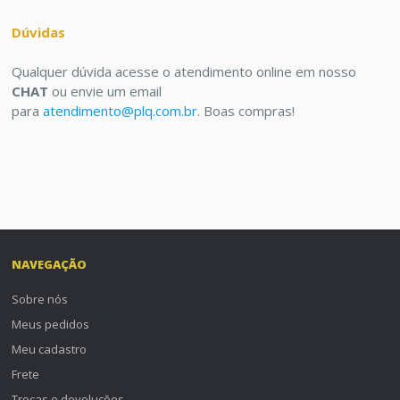
Dúvidas
Qualquer dúvida acesse o atendimento online em nosso
CHAT
ou envie um email
para
atendimento@plq.com.br
. Boas compras!
NAVEGAÇÃO
Sobre nós
Meus pedidos
Meu cadastro
Frete
Trocas e devoluções