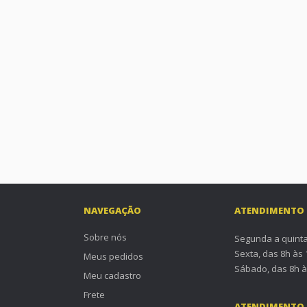
NAVEGAÇÃO
ATENDIMENTO
Sobre nós
Segunda a quinta
Sexta, das 8h às
Meus pedidos
Sábado, das 8h à
Meu cadastro
Frete
ATENDIMENTO