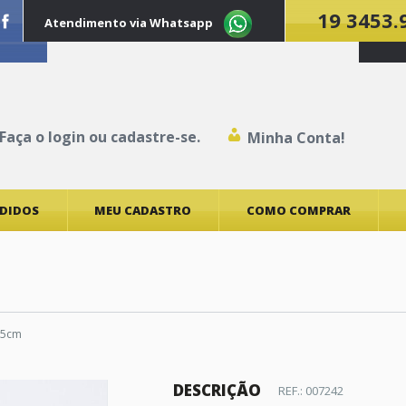
19 3453.
Atendimento via Whatsapp
Faça o
login
ou
cadastre-se
.
Minha Conta!
EDIDOS
MEU CADASTRO
COMO COMPRAR
55cm
DESCRIÇÃO
REF.: 007242