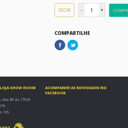
55CM
-
+
COMPR
COMPARTILHE
 LOJA SHOW ROOM
ACOMPANHE AS NOVIDADES NO
FACEBOOK
, das 8h às 17h30
 17h
s 12h
 CHAT