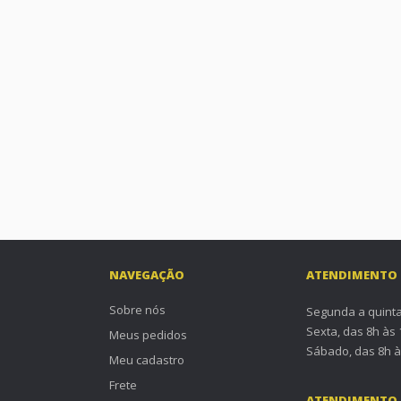
NAVEGAÇÃO
ATENDIMENTO
Sobre nós
Segunda a quinta
Sexta, das 8h às
Meus pedidos
Sábado, das 8h à
Meu cadastro
Frete
ATENDIMENTO